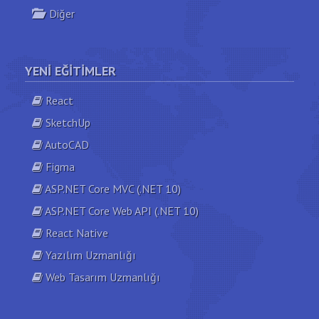
Diğer
YENI EĞITIMLER
React
SketchUp
AutoCAD
Figma
ASP.NET Core MVC (.NET 10)
ASP.NET Core Web API (.NET 10)
React Native
Yazılım Uzmanlığı
Web Tasarım Uzmanlığı