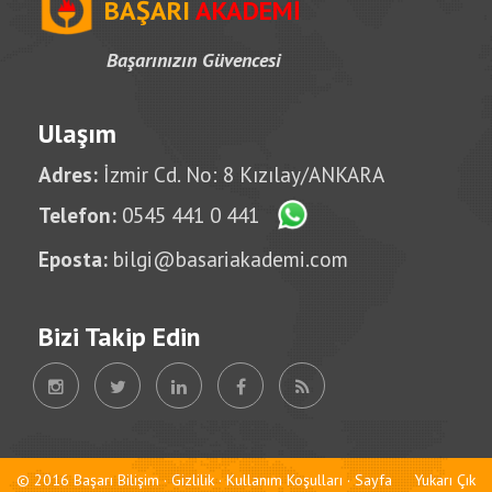
BAŞARI
AKADEMİ
Başarınızın Güvencesi
Ulaşım
Adres:
İzmir Cd. No: 8 Kızılay/ANKARA
Telefon:
0545 441 0 441
Eposta:
bilgi@basariakademi.com
Bizi Takip Edin
© 2016 Başarı Bilişim ·
Gizlilik
·
Kullanım Koşulları
· Sayfa
Yukarı Çık