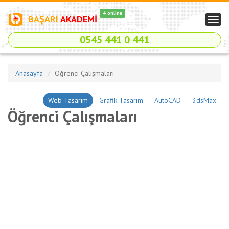
4 online
BAŞARI
AKADEMİ
Togg
navig
0545 441 0 441
Anasayfa
Öğrenci Çalışmaları
Web Tasarım
Grafik Tasarım
AutoCAD
3dsMax
Öğrenci Çalışmaları