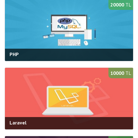
Süre:
40 saat
20000
TL
Bilgi Al
Yeni Açılacak Gruplar
PHP
Kategori:
Web Programlama
Süre:
40 saat
10000
TL
Bilgi Al
Yeni Açılacak Gruplar
Laravel
Kategori:
Web Programlama