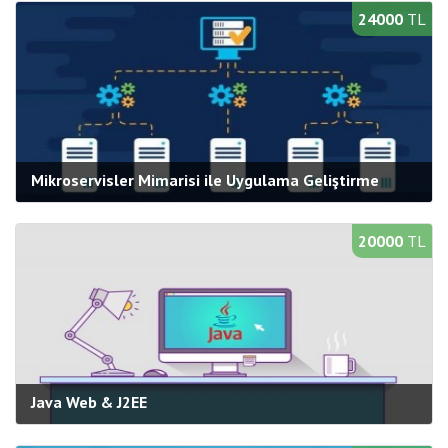
Süre:
40 saat
24000
TL
Bilgi Al
Yeni Açılacak Gruplar
Mikroservisler Mimarisi ile Uygulama Geliştirme
Kategori:
Web Programlama
Süre:
40 saat
20000
TL
Bilgi Al
Yeni Açılacak Gruplar
Java Web & J2EE
Kategori:
Yazılım
,
Web Programlama