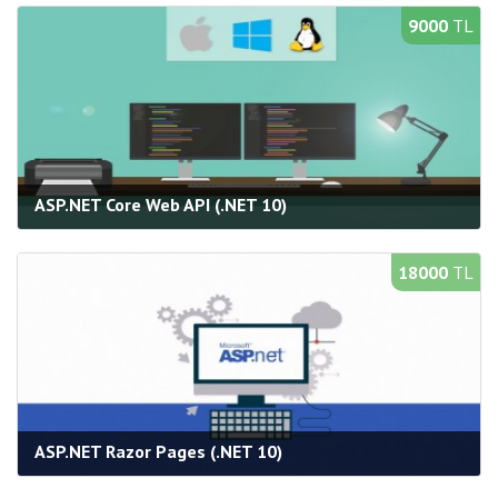
Süre:
40 saat
9000
TL
Bilgi Al
Yeni Açılacak Gruplar
ASP.NET Core Web API (.NET 10)
Kategori:
Web Programlama
Süre:
20 saat
18000
TL
Bilgi Al
Yeni Açılacak Gruplar
ASP.NET Razor Pages (.NET 10)
Kategori:
Web Programlama