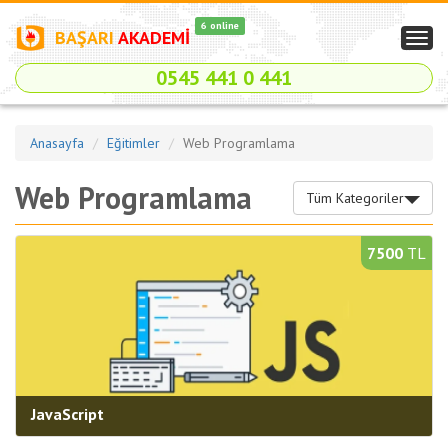
6 online
BAŞARI
AKADEMİ
Togg
navig
0545 441 0 441
Anasayfa
Eğitimler
Web Programlama
Web Programlama
Tüm Kategoriler
7500
TL
JavaScript
Kategori:
Web Programlama