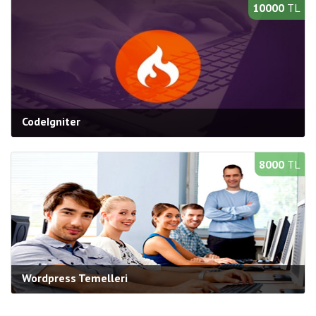
Süre:
20 saat
10000
TL
Bilgi Al
Yeni Açılacak Gruplar
CodeIgniter
Kategori:
Web Programlama
Süre:
20 saat
8000
TL
Bilgi Al
Yeni Açılacak Gruplar
Wordpress Temelleri
Kategori:
Web Programlama