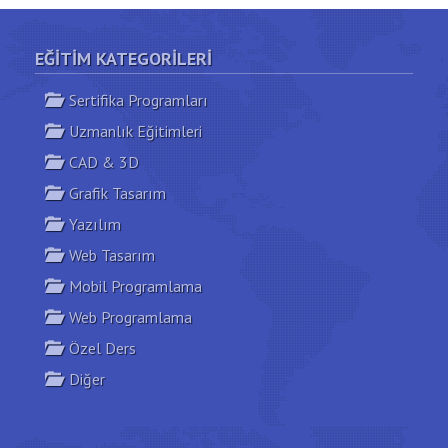
Süre:
16 saat
Bilgi Al
Yeni Açılacak Gruplar
EĞITIM KATEGORILERI
Sertifika Programları
Uzmanlık Eğitimleri
CAD & 3D
Grafik Tasarım
Yazılım
Web Tasarım
Mobil Programlama
Web Programlama
Özel Ders
Diğer