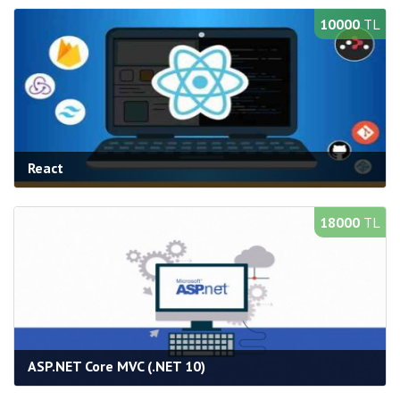
Süre:
20 saat
10000
TL
Bilgi Al
Yeni Açılacak Gruplar
React
Kategori:
Web Programlama
Süre:
30 saat
18000
TL
Bilgi Al
Yeni Açılacak Gruplar
ASP.NET Core MVC (.NET 10)
Kategori:
Web Programlama