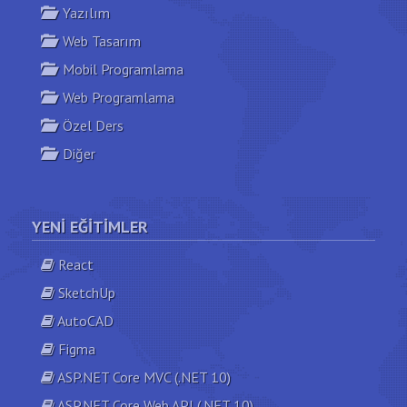
Yazılım
Web Tasarım
Mobil Programlama
Web Programlama
Özel Ders
Diğer
YENI EĞITIMLER
React
SketchUp
AutoCAD
Figma
ASP.NET Core MVC (.NET 10)
ASP.NET Core Web API (.NET 10)