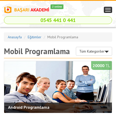
2 online
BAŞARI
AKADEMİ
Togg
navig
0545 441 0 441
Anasayfa
Eğitimler
Mobil Programlama
Mobil Programlama
Tüm Kategoriler
20000
TL
Android Programlama
Kategori:
Mobil Programlama