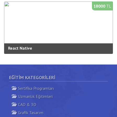
Süre:
40 saat
18000
TL
Bilgi Al
Yeni Açılacak Gruplar
React Native
Kategori:
Mobil Programlama
Süre:
40 saat
Bilgi Al
Yeni Açılacak Gruplar
EĞITIM KATEGORILERI
Sertifika Programları
Uzmanlık Eğitimleri
CAD & 3D
Grafik Tasarım