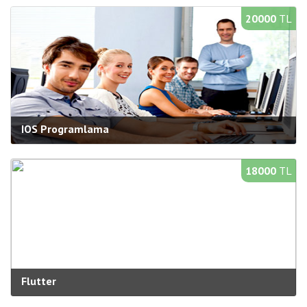
Süre:
40 saat
20000
TL
Bilgi Al
Yeni Açılacak Gruplar
IOS Programlama
Kategori:
Mobil Programlama
Süre:
40 saat
18000
TL
Bilgi Al
Yeni Açılacak Gruplar
Flutter
Kategori:
Mobil Programlama