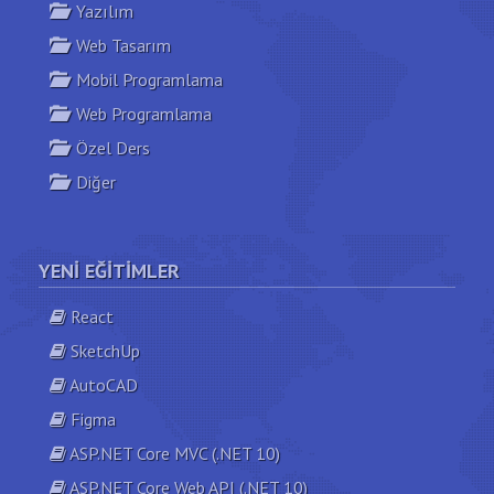
Yazılım
Web Tasarım
Mobil Programlama
Web Programlama
Özel Ders
Diğer
YENI EĞITIMLER
React
SketchUp
AutoCAD
Figma
ASP.NET Core MVC (.NET 10)
ASP.NET Core Web API (.NET 10)