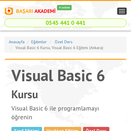
4 online
BAŞARI
AKADEMİ
Togg
navig
0545 441 0 441
Anasayfa
Eğitimler
Özel Ders
Visual Basic 6 Kursu, Visual Basic 6 Eğitimi (Ankara)
Visual Basic 6
Kursu
Visual Basic 6 ile programlamayı
öğrenin
Sınıf Eğitimi
Uzaktan Eğitim
Özel Ders