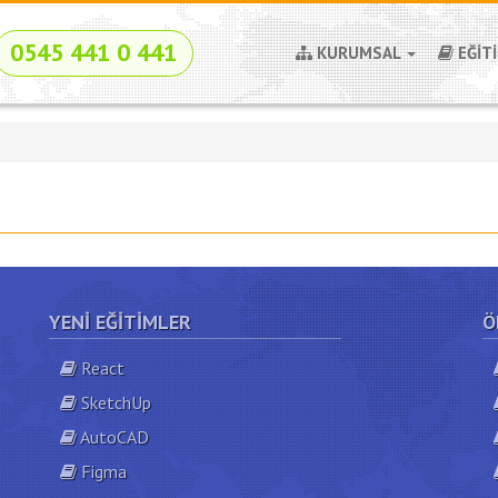
0545 441 0 441
KURUMSAL
EĞİT
YENI EĞITIMLER
Ö
React
SketchUp
AutoCAD
Figma