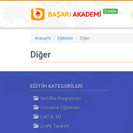
5 online
BAŞARI
AKADEMİ
Anasayfa
Eğitimler
Diğer
Diğer
EĞITIM KATEGORILERI
Sertifika Programları
Uzmanlık Eğitimleri
CAD & 3D
Grafik Tasarım