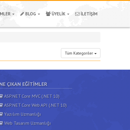
İMLER
BLOG
ÜYELİK
İLETİŞİM
Tüm Kategoriler
NE ÇIKAN EĞITIMLER
ASP.NET Core MVC (.NET 10)
ASP.NET Core Web API (.NET 10)
Yazılım Uzmanlığı
Web Tasarım Uzmanlığı