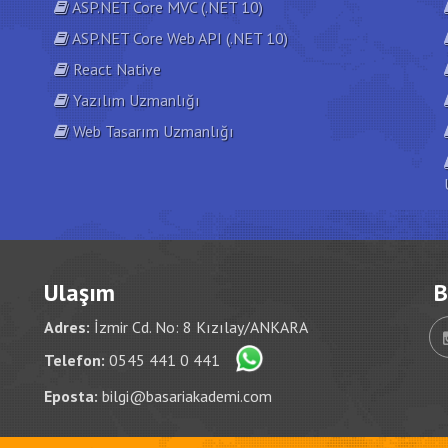
ASP.NET Core MVC (.NET 10)
ASP.NET Core Web API (.NET 10)
React Native
Yazılım Uzmanlığı
Web Tasarım Uzmanlığı
Ulaşım
B
Adres:
İzmir Cd. No: 8 Kızılay/ANKARA
Telefon:
0545 441 0 441
Eposta:
bilgi@basariakademi.com