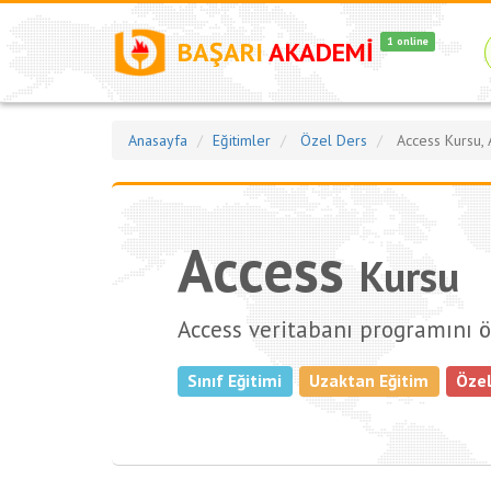
1 online
BAŞARI
AKADEMİ
Anasayfa
Eğitimler
Özel Ders
Access Kursu, A
Access
Kursu
Access veritabanı programını 
Sınıf Eğitimi
Uzaktan Eğitim
Özel