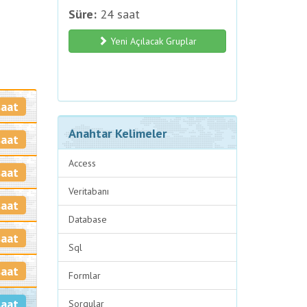
Süre:
24 saat
Yeni Açılacak Gruplar
saat
Anahtar Kelimeler
saat
Access
saat
Veritabanı
saat
Database
saat
Sql
saat
Formlar
saat
Sorgular