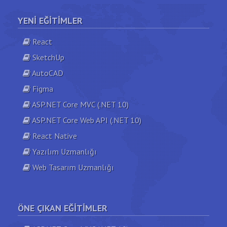
YENI EĞITIMLER
React
SketchUp
AutoCAD
Figma
ASP.NET Core MVC (.NET 10)
ASP.NET Core Web API (.NET 10)
React Native
Yazılım Uzmanlığı
Web Tasarım Uzmanlığı
ÖNE ÇIKAN EĞITIMLER