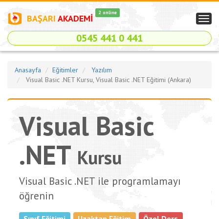
2 online
BAŞARI
AKADEMİ
Togg
navig
0545 441 0 441
Anasayfa
Eğitimler
Yazılım
Visual Basic .NET Kursu, Visual Basic .NET Eğitimi (Ankara)
Visual Basic
.NET
Kursu
Visual Basic .NET ile programlamayı
öğrenin
Sınıf Eğitimi
Uzaktan Eğitim
Özel Ders