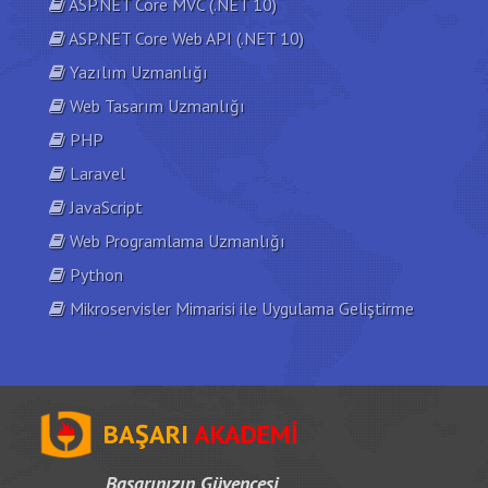
ASP.NET Core MVC (.NET 10)
ASP.NET Core Web API (.NET 10)
Yazılım Uzmanlığı
Web Tasarım Uzmanlığı
PHP
Laravel
JavaScript
Web Programlama Uzmanlığı
Python
Mikroservisler Mimarisi ile Uygulama Geliştirme
BAŞARI
AKADEMİ
Başarınızın Güvencesi