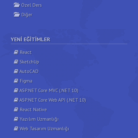
Özel Ders
Diğer
YENI EĞITIMLER
React
SketchUp
AutoCAD
Figma
ASP.NET Core MVC (.NET 10)
ASP.NET Core Web API (.NET 10)
React Native
Yazılım Uzmanlığı
Web Tasarım Uzmanlığı