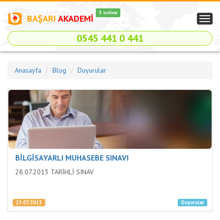
3 online
BAŞARI
AKADEMİ
Togg
navig
0545 441 0 441
Anasayfa
Blog
Duyurular
BİLGİSAYARLI MUHASEBE SINAVI
28.07.2013 TARİHLİ SINAV
25.07.2013
Duyurular