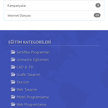
Kampanyalar
0
Internet Dünyası
19
EĞITIM KATEGORILERI
Sertifika Programları
Uzmanlık Eğitimleri
CAD & 3D
Grafik Tasarım
Yazılım
Web Tasarım
Mobil Programlama
Web Programlama