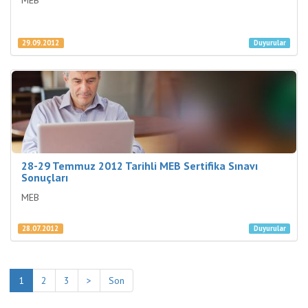
MEB
29.09.2012
Duyurular
28-29 Temmuz 2012 Tarihli MEB Sertifika Sınavı
Sonuçları
MEB
28.07.2012
Duyurular
1
2
3
>
Son