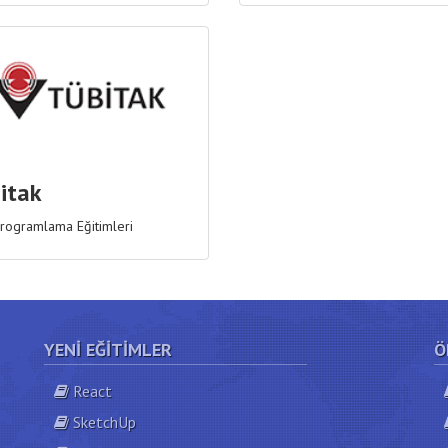
itak
rogramlama Eğitimleri
YENI EĞITIMLER
Ö
React
SketchUp