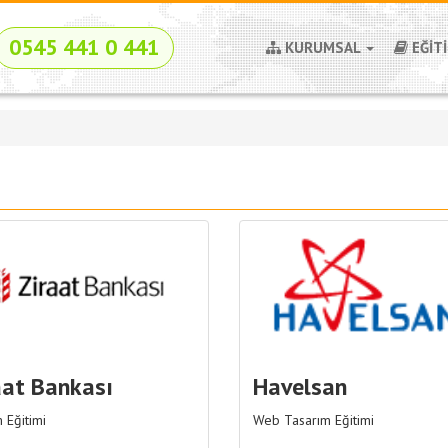
0545 441 0 441
KURUMSAL
EĞİT
aat Bankası
Havelsan
m Eğitimi
Web Tasarım Eğitimi