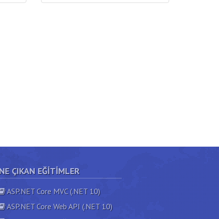
NE ÇIKAN EĞITIMLER
ASP.NET Core MVC (.NET 10)
ASP.NET Core Web API (.NET 10)