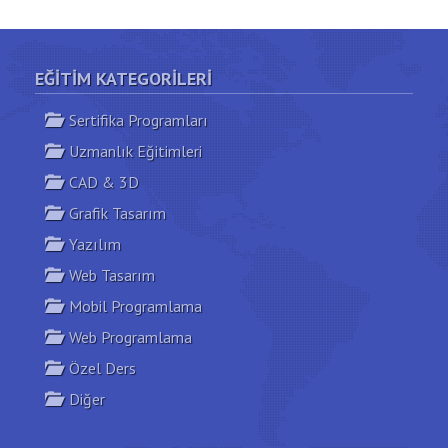
Süre:
60 saat
Bilgi Al
Yeni Açılacak Gruplar
EĞITIM KATEGORILERI
Sertifika Programları
Uzmanlık Eğitimleri
CAD & 3D
Grafik Tasarım
Yazılım
Web Tasarım
Mobil Programlama
Web Programlama
Özel Ders
Diğer