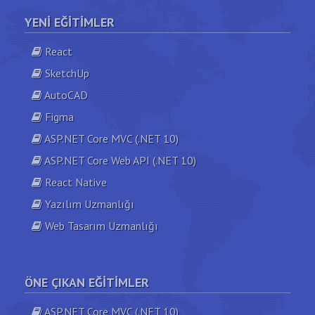
YENI EĞITIMLER
React
SketchUp
AutoCAD
Figma
ASP.NET Core MVC (.NET 10)
ASP.NET Core Web API (.NET 10)
React Native
Yazılım Uzmanlığı
Web Tasarım Uzmanlığı
ÖNE ÇIKAN EĞITIMLER
ASP.NET Core MVC (.NET 10)