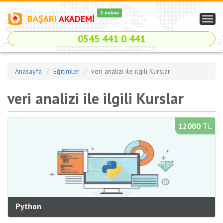
3 online
BAŞARI
AKADEMİ
Togg
navig
0545 441 0 441
Anasayfa
Eğitimler
veri analizi ile ilgili Kurslar
veri analizi ile ilgili Kurslar
12000
TL
Python
Kategori:
Yazılım