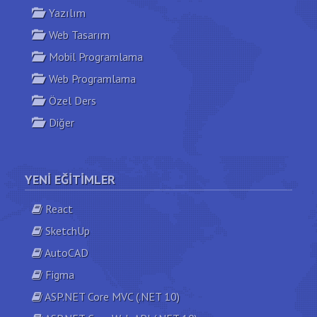
Yazılım
Web Tasarım
Mobil Programlama
Web Programlama
Özel Ders
Diğer
YENI EĞITIMLER
React
SketchUp
AutoCAD
Figma
ASP.NET Core MVC (.NET 10)