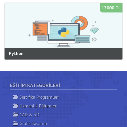
Süre:
40 saat
12000
TL
Bilgi Al
Yeni Açılacak Gruplar
Python
Kategori:
Yazılım
Süre:
60 saat
Bilgi Al
Yeni Açılacak Gruplar
EĞITIM KATEGORILERI
Sertifika Programları
Uzmanlık Eğitimleri
CAD & 3D
Grafik Tasarım