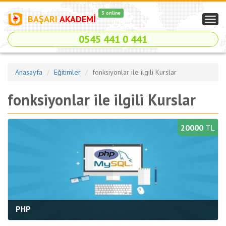
3 online
BAŞARI
AKADEMİ
Togg
navig
0545 441 0 441
Anasayfa
Eğitimler
fonksiyonlar ile ilgili Kurslar
fonksiyonlar ile ilgili Kurslar
20000
TL
PHP
Kategori:
Web Programlama